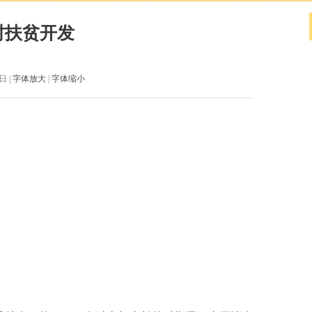
村扶贫开发
日 |
字体放大
|
字体缩小