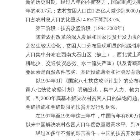
新的历史时期。经过八年的不懈努力，国家重点扶持贫困
年的483.7元；农村贫困人口由1.25亿人减少到800
口占农村总人口的比重从14.8%下降到8.7%。
第三阶段：扶贫攻坚阶段（1994-2000年）
随着农村改革的深入发展和国家扶贫开发力度的
之发生较大变化，贫困人口分布呈现明显的地缘性
人口集中分布在西南大石山区（缺土）、西北黄土
耕地少、交通状况恶劣、水土流失严重）以及青藏
要因素是自然条件恶劣、基础设施薄弱和社会发育
以1994年3月《国家八七扶贫攻坚计划》的公布
家八七扶贫攻坚计划》明确提出，集中人力、物力
间，到2000年底基本解决农村贫困人口的温饱问
明确措施和明确期限的扶贫开发行动纲领。
在1997年至1999年这三年中，中国每年有80
以来中国解决农村贫困人口年度数量最高水平。到20
经过20多年不懈的艰苦奋斗，中国的扶贫开发取