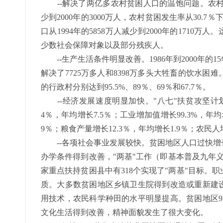
--解决了两亿多农村贫困人口的温饱问题。农村尚未
少到2000年的3000万人，农村贫困发生率从30.
口从1994年的5858万人减少到2000年的171
少数社会保障对象以及部分残疾人。
--生产生活条件明显改善。1986年到2000年的1
解决了7725万多人和8398万多头大牲畜的饮水困
的行政村分别达到95.5%、89％、69％和67.7％。
--经济发展速度明显加快。"八七"扶贫攻坚计
4％，年均增长7.5％；工业增加值增长99.3%，年均
9％；粮食产量增长12.3％，年均增长1.9％；农民人均
--各项社会事业发展较快。贫困地区人口过快增
办学条件得到改善，"两基"工作（即基本普及九年义
家重点扶持贫困县中有318个实现了"两基"目标。
质。大多数贫困地区乡镇卫生院得到改造或重新建
用技术，农民科学种田的水平明显提高。贫困地区9
文化生活得到改善，精神面貌发生了很大变化。