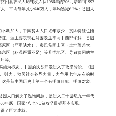
县农民人均纯收入从1986年的206元增加到1993
0万人，平均每年减少640万人，年均递减6.2%；贫困人
不断加大，中国贫困人口逐年减少，贫困特征也随
特征。这主要表现在贫困发生率向中西部倾斜，贫困
高原区（严重缺水）、秦巴贫困山区（土地落差大、
高寒区（积温严重不足）等几类地区。导致贫困的主
落后等。
实施为标志，中国的扶贫开发进入了攻坚阶段。《国
、财力，动员社会各界力量，力争用七年左右的时
题。这是新中国历史上第一个有明确目标、明确对象、
0万贫困人口解决了温饱问题，是进入二十世纪九十年代
00年底，国家"八七"扶贫攻坚目标基本实现。
得了巨大成就。