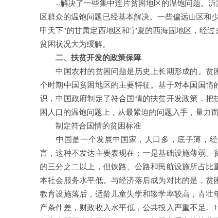
--解决了一些集中连片贫困地区的温饱问题。沂
区群众的温饱问题已经基本解决。一些偏远山区和少
甲天下"的甘肃定西地区和宁夏的西海固地区，经过
贫困状况大为缓解。
二、扶贫开发的政策保障
中国农村的贫困问题是历史上长期形成的。贫困
个时期中国贫困地区的主要特征。基于对本国国情
识，中国政府制定了符合国情的扶贫开发政策，把
困人口的温饱问题上，从最紧迫的问题入手，量力
制定符合国情的贫困标准
中国是一个发展中国家，人口多，底子薄，经济
言，这种不发达主要表现在：一是基础设施薄弱。
的三分之二以上，但铁路、公路和民航设施所占比
本社会服务水平低。与经济落后成为对比的是，贫
教育设施落后，适龄儿童失学和辍学率较高，青壮
产条件差，财政收入水平低，公共投入严重不足。1