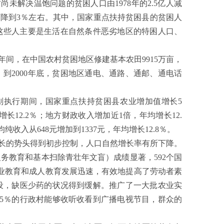
解决温饱问题的贫困人口由1978年的2.5亿人减
7％下降到3％左右。其中，国家重点扶持贫困县的贫困人
0万人。这些人主要是生活在自然条件恶劣地区的特困人口、
5年间，在中国农村贫困地区修建基本农田9915万亩，
难。到2000年底，贫困地区通电、通路、通邮、通电话
划执行期间，国家重点扶持贫困县农业增加值增长5
增长12.2％；地方财政收入增加近1倍，年均增长12.
纯收入从648元增加到1337元，年均增长12.8％。
长的势头得到初步控制，人口自然增长率有所下降。
务教育和基本扫除青壮年文盲）成绩显著，592个国
职业教育和成人教育发展迅速，有效地提高了劳动者素
设，缺医少药的状况得到缓解。推广了一大批农业实
5％的行政村能够收听收看到广播电视节目，群众的