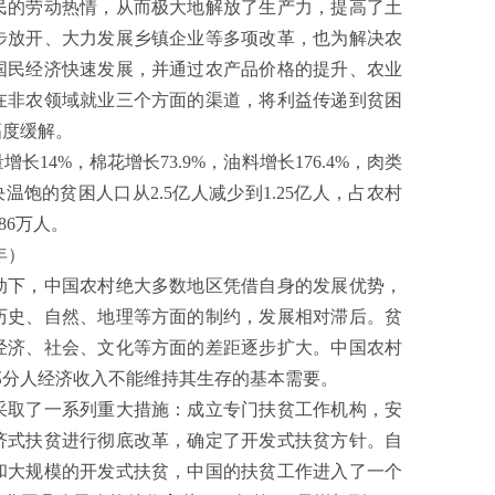
民的劳动热情，从而极大地解放了生产力，提高了土
步放开、大力发展乡镇企业等多项改革，也为解决农
国民经济快速发展，并通过农产品价格的提升、农业
在非农领域就业三个方面的渠道，将利益传递到贫困
幅度缓解。
14%，棉花增长73.9%，油料增长176.4%，肉类
决温饱的贫困人口从2.5亿人减少到1.25亿人，占农村
86万人。
年）
下，中国农村绝大多数地区凭借自身的发展优势，
历史、自然、地理等方面的制约，发展相对滞后。贫
经济、社会、文化等方面的差距逐步扩大。中国农村
部分人经济收入不能维持其生存的基本需要。
采取了一系列重大措施：成立专门扶贫工作机构，安
济式扶贫进行彻底改革，确定了开发式扶贫方针。自
和大规模的开发式扶贫，中国的扶贫工作进入了一个