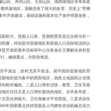
蒙山区、井冈山区、大别山区、闽西南地区等革命老
数民族地区，面貌也有了很大的改变。历史上"苦瘠
多年开发建设，基础设施和基本生产条件明显改善，
面积大、贫困人口多、贫困程度深是过去相当长一
的把握，特别是对贫困地区和贫困人口实际情况的认
扶贫开发的基本目标和中心任务放在主要解决农村贫
而行，确保重点，分阶段推进。
不发达，农村尤其不发达。就中国的贫困地区而
贫困地区较为集中的西部地区，虽然土地面积占全国
重却相对偏低。二是人口增长过快，教育、卫生等基
困地区往往又是人口增长最快的地区。办学条件差，
年文盲比例较大。卫生保健水平也很低。三是农业生
986年国家重点扶持贫困县人均拥有农业机械总动力