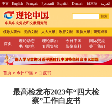
中文
English
Français
Pусский
Español
Deutsch
日本語
العربية
检索
领导人著作
党的文献
人大文献
政府文献
政协文献
研究成果
理论动态
理论前沿
今日中国
国际交流
首页
书刊信息
专题集锦
影像资料
关于我们
首页
>
今日中国
>
白皮书
最高检发布2023年“四大检
察”工作白皮书