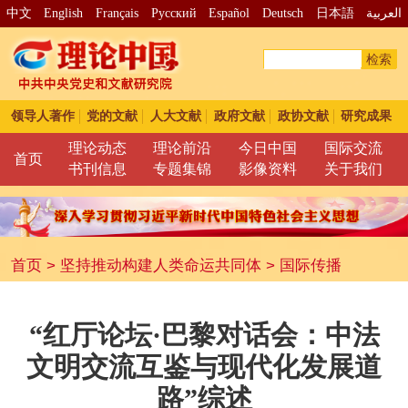
中文
English
Français
Pусский
Español
Deutsch
日本語
العربية
检索
领导人著作
党的文献
人大文献
政府文献
政协文献
研究成果
理论动态
理论前沿
今日中国
国际交流
首页
书刊信息
专题集锦
影像资料
关于我们
首页
>
坚持推动构建人类命运共同体
>
国际传播
“红厅论坛·巴黎对话会：中法
文明交流互鉴与现代化发展道
路”综述