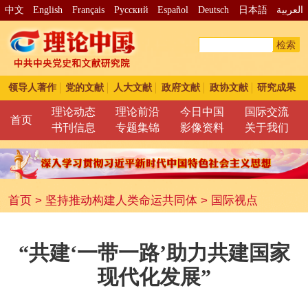
中文
English
Français
Pусский
Español
Deutsch
日本語
العربية
检索
领导人著作
党的文献
人大文献
政府文献
政协文献
研究成果
理论动态
理论前沿
今日中国
国际交流
首页
书刊信息
专题集锦
影像资料
关于我们
首页
>
坚持推动构建人类命运共同体
>
国际视点
“共建‘一带一路’助力共建国家
现代化发展”