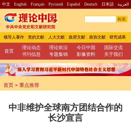
中文
English
Français
Pусский
Español
Deutsch
日本語
العربية
检索
领导人著作
党的文献
人大文献
政府文献
政协文献
研究成果
理论动态
理论前沿
今日中国
国际交流
首页
书刊信息
专题集锦
影像资料
关于我们
首页
>
重点推荐
中非维护全球南方团结合作的
长沙宣言