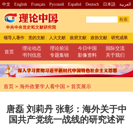
中文
English
Français
Pусский
Español
Deutsch
日本語
العربية
检索
领导人著作
党的文献
人大文献
政府文献
政协文献
研究成果
理论动态
理论前沿
今日中国
国际交流
首页
书刊信息
专题集锦
影像资料
关于我们
首页
>
海外政要学人看中国
>
首页展示
唐磊 刘莉丹 张彰：海外关于中
国共产党统一战线的研究述评