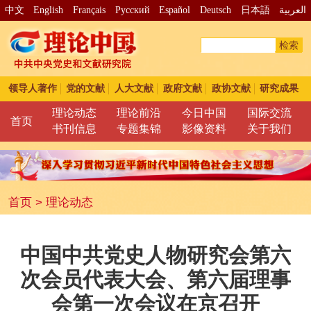
中文
English
Français
Pусский
Español
Deutsch
日本語
العربية
检索
领导人著作
党的文献
人大文献
政府文献
政协文献
研究成果
理论动态
理论前沿
今日中国
国际交流
首页
书刊信息
专题集锦
影像资料
关于我们
首页
>
理论动态
中国中共党史人物研究会第六
次会员代表大会、第六届理事
会第一次会议在京召开