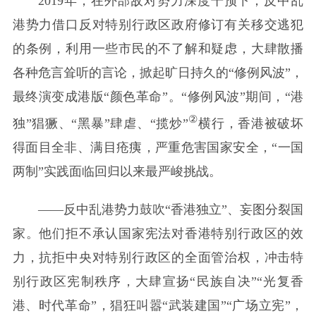
2019年，在外部敌对势力深度干预下，反中乱
港势力借口反对特别行政区政府修订有关移交逃犯
的条例，利用一些市民的不了解和疑虑，大肆散播
各种危言耸听的言论，掀起旷日持久的“修例风波”，
最终演变成港版“颜色革命”。“修例风波”期间，“港
②
独”猖獗、“黑暴”肆虐、“揽炒”
横行，香港被破坏
得面目全非、满目疮痍，严重危害国家安全，“一国
两制”实践面临回归以来最严峻挑战。
——反中乱港势力鼓吹“香港独立”、妄图分裂国
家。他们拒不承认国家宪法对香港特别行政区的效
力，抗拒中央对特别行政区的全面管治权，冲击特
别行政区宪制秩序，大肆宣扬“民族自决”“光复香
港、时代革命”，猖狂叫嚣“武装建国”“广场立宪”，