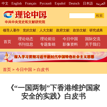
中文
English
Français
Pусский
Español
Deutsch
日本語
العربية
检索
领导人著作
党的文献
人大文献
政府文献
政协文献
研究成果
理论动态
理论前沿
今日中国
国际交流
首页
书刊信息
专题集锦
影像资料
关于我们
首页
>
今日中国
>
白皮书
《“一国两制”下香港维护国家
安全的实践》白皮书