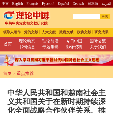
中文
English
Français
Pусский
Español
Deutsch
日本語
العربية
检索
领导人著作
党的文献
人大文献
政府文献
政协文献
研究成果
理论动态
理论前沿
今日中国
国际交流
首页
书刊信息
专题集锦
影像资料
关于我们
首页
>
重点推荐
中华人民共和国和越南社会主
义共和国关于在新时期持续深
化全面战略合作伙伴关系、推