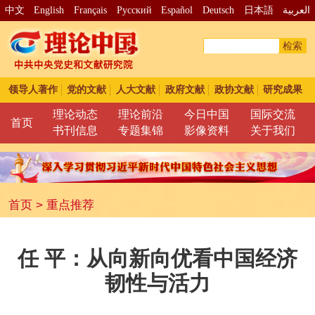
中文
English
Français
Pусский
Español
Deutsch
日本語
العربية
检索
领导人著作
党的文献
人大文献
政府文献
政协文献
研究成果
理论动态
理论前沿
今日中国
国际交流
首页
书刊信息
专题集锦
影像资料
关于我们
首页
>
重点推荐
任 平：从向新向优看中国经济
韧性与活力