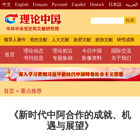
中文
English
Français
Pусский
Español
Deutsch
日本語
العربية
检索
领导人著作
党的文献
人大文献
政府文献
政协文献
研究成果
理论动态
理论前沿
今日中国
国际交流
首页
书刊信息
专题集锦
影像资料
关于我们
首页
>
重点推荐
《新时代中阿合作的成就、机
遇与展望》