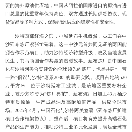
要的海外原油供应地，中国从阿拉伯国家进口的原油占进
口总量的比重常年保持高位。双方通过长期供货协议、现
货贸易等多种方式，保障能源供应的稳定性和安全性。
沙特西部红海之滨，小城延布生机盎然，员工们在中
沙延布炼厂紧张忙碌着。这一中沙元首共同见证的两国能
源合作示范项目，助力沙特经济转型升级，惠及当地发展
民生，书写两国合作共赢的温暖故事。延布炼厂是中国石
化与沙特阿美合资建设的全球领先的炼厂，也是共建“一带
一路”倡议与沙特“愿景2030”的重要实践。项目占地约520
万平方米，位于沙特延布工业城，是该地区重要标杆企
业，被沙方称赞为“炼厂典范”。延布炼厂日加工43万桶沙
特重质原油，生产成品油及高附加值产品，供应全球市
场。2025年4月，中国石化与沙特阿美签署《延布炼厂扩建
项目合作框架协议》。投产后，项目将有效提升高端石化
产品的生产能力，推动沙特工业多元化发展，满足全球市