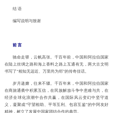
结 语
编写说明与致谢
前 言
驰命走驿，云帆高张。千百年前，中国和阿拉伯国家
在陆上丝绸之路和海上香料之路上互通有无，两大古文明
书写了“相知无远近、万里尚为邻”的传奇佳话。
岁月递嬗，往来不辍。千百年来，中国和阿拉伯国家
在商旅通衢中积累互信，在民族解放斗争中患难与共，在
经济全球化浪潮中合作共赢，在国际风云变幻中坚守道
义，凝聚成“守望相助、平等互利、包容互鉴”的中阿友好
精神，树立了发展中国家团结合作的典范。