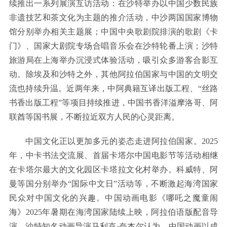
续推出一系列展演互访活动：在沙特举办以中国少数民族
非遗技艺和茶文化为主题的推介活动，中沙两国国家博物
馆分别举办相关主题展；中国中央歌剧院排演的歌剧《卡
门》、国家大剧院专场合唱音乐会在沙特轮番上演；沙特
旅游局在上海举办沉浸式体验活动，吸引众多游客合影互
动。除埃及和沙特之外，其他阿拉伯国家与中国的文明交
流也持续升温。近两年来，中阿典籍互译出版工程、“丝路
书香出版工程”等项目持续推进，中国书香洋溢摩洛哥、阿
联酋等国书展，不断拉近双方人民的心灵距离。
中国文化正以更加多元的姿态走进阿拉伯国家。2025
年，中卡书法交流展、首届卡塔尔中国电影节等活动相继
在卡塔尔最大的文化园区卡塔拉文化村举办。科威特、阿
曼等国分别举办“国际中文日”活动等，不断激起海湾国家
民众对中国文化的兴趣。中国动画电影《哪吒之魔童闹
海》2025年暑期在海湾国家陆续上映，阿拉伯语版配音导
演、沙特知名动画导演马利克·奈杰尔认为，中国动画以成