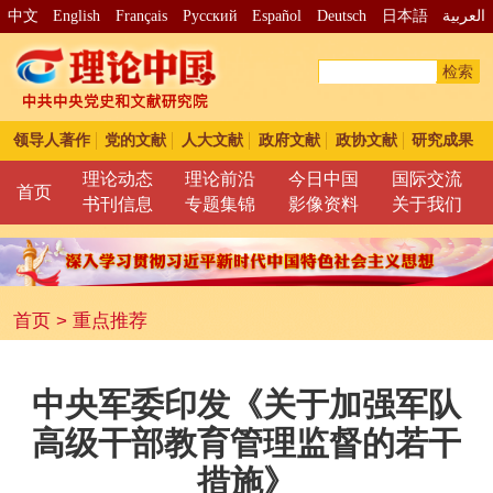
中文
English
Français
Pусский
Español
Deutsch
日本語
العربية
检索
领导人著作
党的文献
人大文献
政府文献
政协文献
研究成果
理论动态
理论前沿
今日中国
国际交流
首页
书刊信息
专题集锦
影像资料
关于我们
首页
>
重点推荐
中央军委印发《关于加强军队
高级干部教育管理监督的若干
措施》