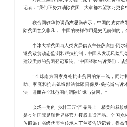
记者：“我们正努力消除贫困，大家都希望学习更多
联合国驻华协调员杰思衡表示，中国的减贫成果对
除贫困意义非凡，“中国的榜样作用是史无前例的，
牛津大学贫困与人类发展倡议主任萨宾娜·阿尔基
返贫致贫动态监测和帮扶机制，中国从发现风险到
建设类似的贫困登记系统。“中国经验告诉我们，减
“全球南方国家身处抗击贫困的第一线，同时拥
助、家庭和抗击饥饿部法律顾问保罗·桑托斯告诉
法，进而在全球范围内消除饥饿与贫困。”
会场一角的“乡村工匠”产品展上，精美的彝族绣
是今年国际足联世界杯官方授权非遗产品。全国乡
族服饰）省级代表性传承人丁兰英告诉记者，得益