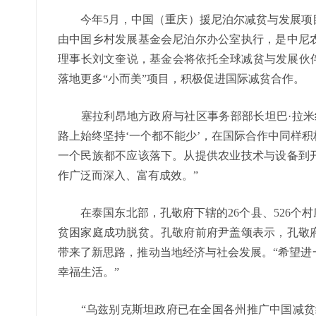
今年5月，中国（重庆）援尼泊尔减贫与发展项目
由中国乡村发展基金会尼泊尔办公室执行，是中尼
理事长刘文奎说，基金会将依托全球减贫与发展伙伴
落地更多“小而美”项目，积极促进国际减贫合作。
塞拉利昂地方政府与社区事务部部长坦巴·拉米纳
路上始终坚持‘一个都不能少’，在国际合作中同样
一个民族都不应该落下。从提供农业技术与设备到
作广泛而深入、富有成效。”
在泰国东北部，孔敬府下辖的26个县、526个村
贫困家庭成功脱贫。孔敬府前府尹盖颂表示，孔敬
带来了新思路，推动当地经济与社会发展。“希望进
幸福生活。”
“乌兹别克斯坦政府已在全国各州推广中国减贫经