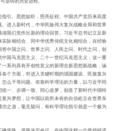
不可逆转的历史进程。
论指引。思想如炬，照亮征程。中国共产党历来高度
践。进入新时代，中华民族伟大复兴战略全局和世界
亟须我们党作出新的理论回答。习近平总书记立足新
体实际相结合、同中华优秀传统文化相结合，在经验
回答中国之问、世界之问、人民之问、时代之问，创
代中国马克思主义、二十一世纪马克思主义，这一重
了一系列具有开创性意义的新理念新思想新战略，涵
等各个方面，对进入关键时期的强国建设、民族复兴
、怎么干等问题。依靠科学理论的力量，以习近平同
想统一、步调一致、同心追梦，创造了新时代中国特
近复兴梦想，让中国以前所未有的自信屹立在世界东
成功之道，毫无疑问，有科学理论指引就是一个极为
正确道路。道路决定命运。在中国这样一个曾经经济