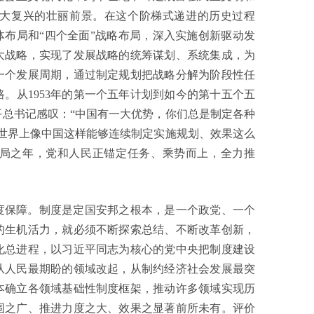
大复兴的壮丽前景。在这个阶梯式递进的历史过程
体布局和“四个全面”战略布局，深入实施创新驱动发
大战略，实现了发展战略的统筹谋划、系统集成，为
一个发展周期，通过制定规划把战略分解为阶段性任
。从1953年的第一个五年计划到如今的第十五个五
平总书记感叹：“中国有一大优势，你们总是制定各种
世界上像中国这样能够连续制定实施规划、效果这么
开局之年，党和人民正锚定任务、乘势而上，全力推
度保障。制度是定国安邦之根本，是一个政党、一个
的生机活力，就必须不断探索总结、不断改革创新，
化总进程，以习近平同志为核心的党中央把制度建设
从人民最期盼的领域改起，从制约经济社会发展最突
本确立各领域基础性制度框架，推动许多领域实现历
围之广、推进力度之大、效果之显著前所未有。评价