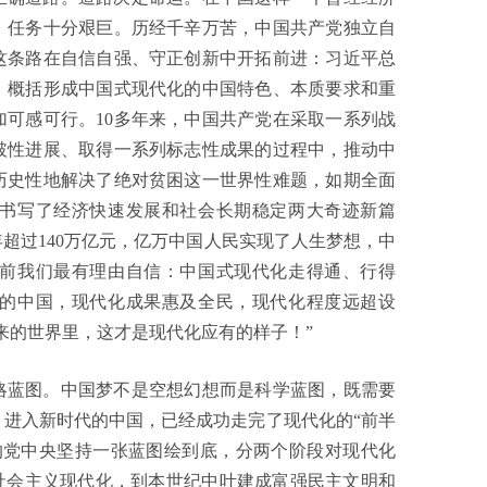
，任务十分艰巨。历经千辛万苦，中国共产党独立自
这条路在自信自强、守正创新中开拓前进：习近平总
，概括形成中国式现代化的中国特色、本质要求和重
可感可行。10多年来，中国共产党在采取一系列战
破性进展、取得一系列标志性成果的过程中，推动中
历史性地解决了绝对贫困这一世界性难题，如期全面
书写了经济快速发展和社会长期稳定两大奇迹新篇
5年超过140万亿元，亿万中国人民实现了人生梦想，中
前我们最有理由自信：中国式现代化走得通、行得
的中国，现代化成果惠及全民，现代化程度远超设
来的世界里，这才是现代化应有的样子！”
略蓝图。中国梦不是空想幻想而是科学蓝图，既需要
进入新时代的中国，已经成功走完了现代化的“前半
的党中央坚持一张蓝图绘到底，分两个阶段对现代化
现社会主义现代化，到本世纪中叶建成富强民主文明和