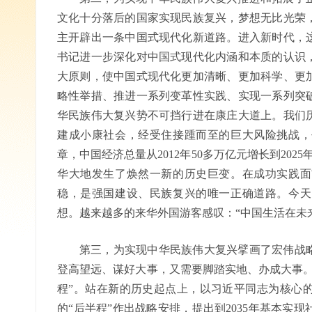
文化十分落后的国家实现民族复兴，梦想无比光荣
主开辟出一条中国式现代化新道路。进入新时代，
书记进一步深化对中国式现代化内涵和本质的认识
大原则，使中国式现代化更加清晰、更加科学、更加
略性举措、推进一系列变革性实践、实现一系列突
华民族伟大复兴势不可挡行进在康庄大道上。我们
建成小康社会，经受住接踵而至的巨大风险挑战，
章，中国经济总量从2012年50多万亿元增长到202
华大地发生了焕然一新的历史巨变。在成功实践面
稳，是强国建设、民族复兴的唯一正确道路。今天
想。越来越多的来华外国游客感叹：“中国生活在未
第三，为实现中华民族伟大复兴擘画了宏伟战
登高望远、谋好大事，又需要脚踏实地、办成大事。
程”。站在新的历史起点上，以习近平同志为核心
的“后半程”作出战略安排，提出到2035年基本实