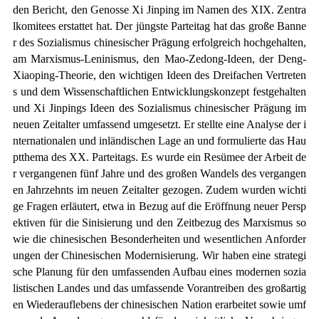
den Bericht, den Genosse Xi Jinping im Namen des
XIX
. Zentra
lkomitees erstattet hat. Der jüngste Parteitag hat das große Banne
r des Sozialismus chinesischer Prägung erfolgreich hochgehalten,
am Marxismus-Leninismus, den Mao-Zedong-Ideen, der Deng-
Xiaoping-Theorie, den wichtigen Ideen des Dreifachen Vertreten
s und dem Wissenschaftlichen Entwicklungskonzept festgehalten
und Xi Jinpings Ideen des Sozialismus chinesischer Prägung im
neuen Zeitalter umfassend umgesetzt. Er stellte eine Analyse der i
nternationalen und inländischen Lage an und formulierte das Hau
ptthema des
XX
. Parteitags. Es wurde ein Resümee der Arbeit de
r vergangenen fünf Jahre und des großen Wandels des vergangen
en Jahrzehnts im neuen Zeitalter gezogen. Zudem wurden wichti
ge Fragen erläutert, etwa in Bezug auf die Eröffnung neuer Persp
ektiven für die Sinisierung und den Zeitbezug des Marxismus so
wie die chinesischen Besonderheiten und wesentlichen Anforder
ungen der Chinesischen Modernisierung. Wir haben eine strategi
sche Planung für den umfassenden Aufbau eines modernen sozia
listischen Landes und das umfassende Vorantreiben des großartig
en Wiederauflebens der chinesischen Nation erarbeitet sowie umf