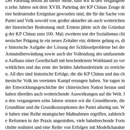
Der Parteitag betont an dieser Stelle, dass wir in den vergangene
n zehn Jahren seit dem XVIII. Parteitag der KP Chinas Zeuge dr
eier bedeutender Ereignisse geworden sind, die für die Sache von
Partei und Volk sowohl von großer aktueller als auch weitreichen
der historischer Bedeutung sind: Erstens jährte sich die Gründun
g der KP Chinas zum 100. Mal; zweitens trat der Sozialismus chi
nesischer Prägung in ein neues Zeitalter ein; drittens gelang es, di
e historische Aufgabe der Lösung der Schlüsselprobleme bei der
Armutsüberwindung sowie auch der Vollendung des umfassende
n Aufbaus einer Gesellschaft mit bescheidenem Wohlstand zu ver
wirklichen und das erste der beiden Jahrhundertziele zu erreiche
n. All dies sind historische Erfolge, die die KP Chinas und das ch
inesische Volk im vereinten Kampf errungen haben. Sie ragen in
der Entwicklungsgeschichte der chinesischen Nation heraus und
haben überdies auch weitreichende Auswirkungen auf die Welt. I
n den vergangenen zehn Jahren setzten wir die Grundtheorie, die
Grundlinie und die Grundkonzeptionen der Partei allseitig um. W
ir haben eine Reihe strategischer Maßnahmen ergriffen, zahlreich
e Reformen in der Praxis angestoßen, viele bahnbrechende Forts
chritte realisiert und eine Reihe von Erfolgen mit Modellcharakte