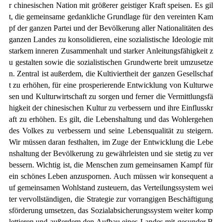
r chinesischen Nation mit größerer geistiger Kraft speisen. Es gil
t, die gemeinsame gedankliche Grundlage für den vereinten Kam
pf der ganzen Partei und der Bevölkerung aller Nationalitäten des
ganzen Landes zu konsolidieren, eine sozialistische Ideologie mit
starkem inneren Zusammenhalt und starker Anleitungsfähigkeit z
u gestalten sowie die sozialistischen Grundwerte breit umzusetze
n. Zentral ist außerdem, die Kultiviertheit der ganzen Gesellschaf
t zu erhöhen, für eine prosperierende Entwicklung von Kulturwe
sen und Kulturwirtschaft zu sorgen und ferner die Vermittlungsfä
higkeit der chinesischen Kultur zu verbessern und ihre Einflusskr
aft zu erhöhen. Es gilt, die Lebenshaltung und das Wohlergehen
des Volkes zu verbessern und seine Lebensqualität zu steigern.
Wir müssen daran festhalten, im Zuge der Entwicklung die Lebe
nshaltung der Bevölkerung zu gewährleisten und sie stetig zu ver
bessern. Wichtig ist, die Menschen zum gemeinsamen Kampf für
ein schönes Leben anzuspornen. Auch müssen wir konsequent a
uf gemeinsamen Wohlstand zusteuern, das Verteilungssystem wei
ter vervollständigen, die Strategie zur vorrangigen Beschäftigung
sförderung umsetzen, das Sozialabsicherungssystem weiter komp
lettieren und außerdem den Aufbau eines Landes mit gesunder B