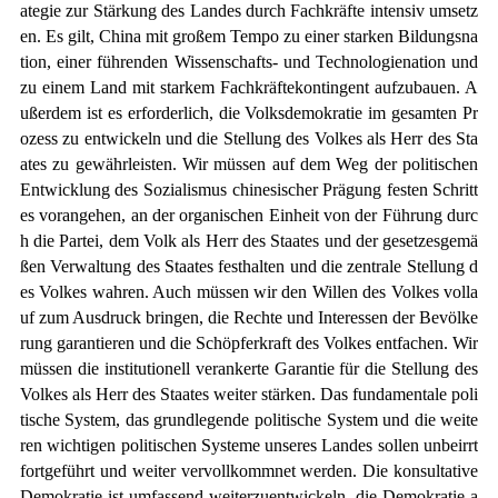
ategie zur Stärkung des Landes durch Fachkräfte intensiv umsetz
en. Es gilt, China mit großem Tempo zu einer starken Bildungsna
tion, einer führenden Wissenschafts- und Technologienation und
zu einem Land mit starkem Fachkräftekontingent aufzubauen. A
ußerdem ist es erforderlich, die Volksdemokratie im gesamten Pr
ozess zu entwickeln und die Stellung des Volkes als Herr des Sta
ates zu gewährleisten. Wir müssen auf dem Weg der politischen
Entwicklung des Sozialismus chinesischer Prägung festen Schritt
es vorangehen, an der organischen Einheit von der Führung durc
h die Partei, dem Volk als Herr des Staates und der gesetzesgemä
ßen Verwaltung des Staates festhalten und die zentrale Stellung d
es Volkes wahren. Auch müssen wir den Willen des Volkes volla
uf zum Ausdruck bringen, die Rechte und Interessen der Bevölke
rung garantieren und die Schöpferkraft des Volkes entfachen. Wir
müssen die institutionell verankerte Garantie für die Stellung des
Volkes als Herr des Staates weiter stärken. Das fundamentale poli
tische System, das grundlegende politische System und die weite
ren wichtigen politischen Systeme unseres Landes sollen unbeirrt
fortgeführt und weiter vervollkommnet werden. Die konsultative
Demokratie ist umfassend weiterzuentwickeln, die Demokratie a