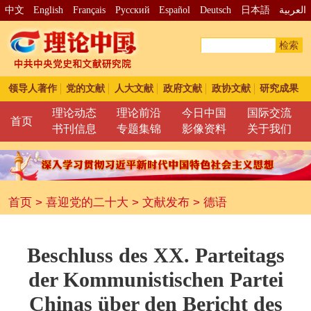
中文
English
Français
Pусский
Español
Deutsch
日本語
العربية
检索
领导人著作
党的文献
人大文献
政府文献
政协文献
研究成果
理论动态
理论前沿
今日中国
国际交流
首页
书刊信息
专题集锦
影像资料
关于我们
首页
>
喜迎党的二十大
>
文献发布
>
德语
Beschluss des XX. Parteitags
der Kommunistischen Partei
Chinas über den Bericht des