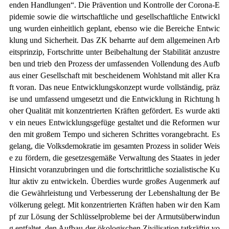
enden Handlungen“. Die Prävention und Kontrolle der Corona-E
pidemie sowie die wirtschaftliche und gesellschaftliche Entwickl
ung wurden einheitlich geplant, ebenso wie die Bereiche Entwic
klung und Sicherheit. Das ZK beharrte auf dem allgemeinen Arb
eitsprinzip, Fortschritte unter Beibehaltung der Stabilität anzustre
ben und trieb den Prozess der umfassenden Vollendung des Aufb
aus einer Gesellschaft mit bescheidenem Wohlstand mit aller Kra
ft voran. Das neue Entwicklungskonzept wurde vollständig, präz
ise und umfassend umgesetzt und die Entwicklung in Richtung h
oher Qualität mit konzentrierten Kräften gefördert. Es wurde akti
v ein neues Entwicklungsgefüge gestaltet und die Reformen wur
den mit großem Tempo und sicheren Schrittes vorangebracht. Es
gelang, die Volksdemokratie im gesamten Prozess in solider Weis
e zu fördern, die gesetzesgemäße Verwaltung des Staates in jeder
Hinsicht voranzubringen und die fortschrittliche sozialistische Ku
ltur aktiv zu entwickeln. Überdies wurde großes Augenmerk auf
die Gewährleistung und Verbesserung der Lebenshaltung der Be
völkerung gelegt. Mit konzentrierten Kräften haben wir den Kam
pf zur Lösung der Schlüsselprobleme bei der Armutsüberwindun
g entfaltet, den Aufbau der ökologischen Zivilisation tatkräftig vo