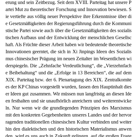
erung und sein Zeitbezug. Seit dem XVIII. Parteitag hat unsere P
artei Mut zu theoretischer Forschung und Innovation bewiesen. S
ie vertiefte aus völlig neuer Perspektive ihre Erkenntnisse über di
e Gesetzmäßigkeiten der Regierungsführung durch die Kommuni
stische Partei sowie auch über die Gesetzmäßigkeiten des sozialis
tischen Aufbaus und der Entwicklung der menschlichen Gesellsc
haft. Als Früchte dieser Arbeit haben wir bedeutende theoretische
Innovationen geerntet, die sich in Xi Jinpings Ideen des Sozialis
mus chinesischer Prägung im neuen Zeitalter im Wesentlichen wi
derspiegeln. Die „Zehnfache Verdeutlichung“, die „Vierzehnfach
e Beibehaltung“ und die „Erfolge in 13 Bereichen“, die auf dem
XIX. Parteitag bzw. der 6. Plenartagung des XIX. Zentralkomite
es der KP Chinas vorgestellt wurden, fassen den Hauptinhalt dies
er Ideen gut zusammen. Wir müssen nun langfristig an diesen Ide
en festhalten und sie unaufhörlich anreichern und weiterentwicke
ln. Nur wenn wir die grundlegenden Prinzipien des Marxismus
mit den konkreten Gegebenheiten unseres Landes und der hervor
ragenden traditionellen chinesischen Kultur verbinden und weiter
hin den dialektischen und den historischen Materialismus anwen
den, wird es uns auch in Zukunft gelingen, auf die großen Frage