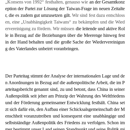
„Konsens von 1992“ festhalten, genauso wie
an der Gesamtkonz
eption der Partei zur Lösung der Taiwan-Frage im neuen Zeitalte
r, die es zudem gut umzusetzen gilt.
Wir sind fest dazu entschloss
en, eine „Unabhängigkeit Taiwans“ zu bekämpfen und die Wied
ervereinigung zu fördern. Wir
müssen
die leitende und aktive Rol
le in Bezug auf die Beziehungen über die Meerenge hinweg fest
in der Hand behalten und die große Sache der Wiedervereinigun
g des Vaterlandes unbeirrt voranbringen.
Der Parteitag stimmt der Analyse der internationalen Lage und de
n Anordnungen in Bezug auf die außenpolitische Arbeit, die im P
arteitagsbericht genannt sind, zu und betont, dass China
in seiner
Außenpolitik seit jeher am Prinzip der Wahrung des Weltfriedens
und der Förderung gemeinsamer Entwicklung festhält. China set
zt sich dafür ein, den Aufbau einer Schicksalsgemeinschaft der M
enschheit voranzutreiben und konsequent eine unabhängige und
selbstständige Außenpolitik des Friedens zu verfolgen. Schon im
mer bestimmt unser Land seinen Standpunkt und seine Politik mi