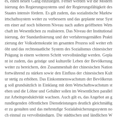
es, einen neuen Gang einzulegen. Ferner werden wir die Modern
isierung des Regierungssystems und der Regierungsfähigkeit des
Staates intensiv fördern. Es gilt zudem, das sozialistische Marktw
irtschaftssystem weiter zu verbessern und das geplante neue Syst
em einer auf noch höherem Niveau nach außen geöffneten Wirts
chaft im Wesentlichen zu realisieren. Das Niveau der Institutional
isierung, der Standardisierung und der verfahrensgemäßen Prakti
zierung der Volksdemokratie im gesamten Prozess soll weiter erh
öht und das rechtsstaatliche System des Sozialismus chinesischer
Prägung in einem weiteren Schritt vervollständigt werden.
Gepla
nt ist zudem, das geistige und kulturelle Leben der Bevölkerung
weiter zu bereichern, den Zusammenhalt der chinesischen Nation
fortwährend zu stärken sowie den Einfluss der chinesischen Kult
ur stetig zu erhöhen. Das Einkommenswachstum der Bevölkerun
g soll grundsätzlich in Einklang mit dem Wirtschaftswachstum st
ehen und die Löhne und Gehälter sollen im Wesentlichen parallel
zur Arbeitsproduktivität wachsen. Auch gilt es, das Angebot an g
rundlegenden öffentlichen Dienstleistungen deutlich gleichmäßig
er zu gestalten und das mehrstufige Sozialabsicherungssystem no
ch einmal zu vervollständigen. Die städtischen und ländlichen W