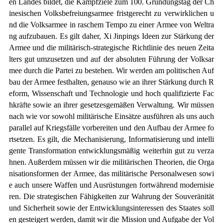
en Landes bildet, die Kampfziele zum 100. Gründungstag der Ch
inesischen Volksbefreiungsarmee fristgerecht zu verwirklichen u
nd die Volksarmee in raschem Tempo zu einer Armee von Weltra
ng aufzubauen. Es gilt daher, Xi Jinpings Ideen zur Stärkung der
Armee und die militärisch-strategische Richtlinie des neuen Zeita
lters gut umzusetzen und auf der absoluten Führung der Volksar
mee durch die Partei zu bestehen. Wir werden am politischen Auf
bau der Armee festhalten, genauso wie an ihrer Stärkung durch R
eform, Wissenschaft und Technologie und hoch qualifizierte Fac
hkräfte sowie an ihrer gesetzesgemäßen Verwaltung. Wir müssen
nach wie vor sowohl militärische Einsätze ausführen als uns auch
parallel auf Kriegsfälle vorbereiten und den Aufbau der Armee fo
rtsetzen. Es gilt, die Mechanisierung, Informatisierung und intelli
gente Transformation entwicklungsmäßig weiterhin gut zu verza
hnen. Außerdem müssen wir die militärischen Theorien, die Orga
nisationsformen der Armee, das militärische Personalwesen sowi
e auch unsere Waffen und Ausrüstungen fortwährend modernisie
ren. Die strategischen Fähigkeiten zur Wahrung der Souveränität
und Sicherheit sowie der Entwicklungsinteressen des Staates soll
en gesteigert werden, damit wir die Mission und Aufgabe der Vol