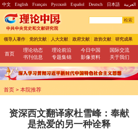
中文
English
Français
Pусский
Español
Deutsch
日本語
العربية
检索
领导人著作
党的文献
人大文献
政府文献
政协文献
研究成果
理论动态
理论前沿
今日中国
国际交流
首页
书刊信息
专题集锦
影像资料
关于我们
首页
>
本院推荐
资深西文翻译家杜雪峰：奉献
是热爱的另一种诠释