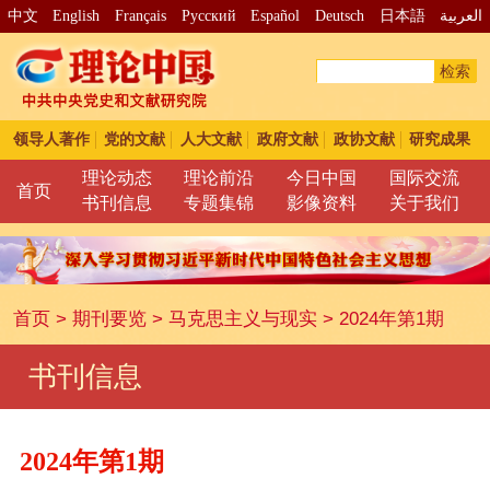
中文
English
Français
Pусский
Español
Deutsch
日本語
العربية
检索
领导人著作
党的文献
人大文献
政府文献
政协文献
研究成果
理论动态
理论前沿
今日中国
国际交流
首页
书刊信息
专题集锦
影像资料
关于我们
首页
>
期刊要览
>
马克思主义与现实
>
2024年第1期
书刊信息
2024年第1期