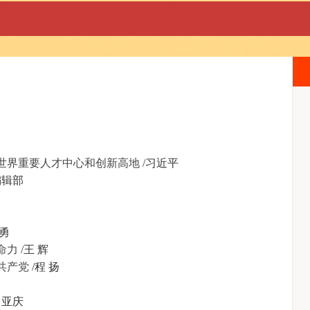
世界重要人才中心和创新高地
/习近平
编辑部
 勇
命力
/王 辉
共产党
/程 扬
肖亚庆