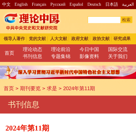
中文
English
Français
Pусский
Español
Deutsch
日本語
العربية
检索
领导人著作
党的文献
人大文献
政府文献
政协文献
研究成果
理论动态
理论前沿
今日中国
国际交流
首页
书刊信息
专题集锦
影像资料
关于我们
首页
>
期刊要览
>
求是
>
2024年第11期
书刊信息
2024年第11期