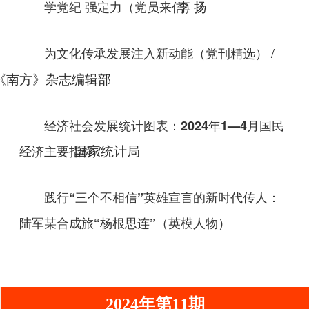
/
学党纪 强定力
李 扬
（党员来信）
/
为文化传承发展注入新动能
（党刊精选）
《南方》杂志编辑部
经济社会发展统计图表：2024年1—4月国民
/
经济主要指标
国家统计局
践行“三个不相信”英雄宣言的新时代传人：
陆军某合成旅“杨根思连”
（英模人物）
2024年第11期