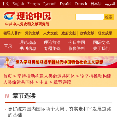
中文
English
Français
Pусский
Español
Deutsch
日本語
العربية
检索
领导人著作
党的文献
人大文献
政府文献
政协文献
研究成果
理论动态
理论前沿
今日中国
国际交流
首页
书刊信息
专题集锦
影像资料
关于我们
首页
>
坚持推动构建人类命运共同体
>
论坚持推动构建
人类命运共同体
>
中文
>
章节选读
章节选读
更好统筹国内国际两个大局，夯实走和平发展道路
的基础