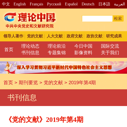
中文
English
Français
Pусский
Español
Deutsch
日本語
العربية
检索
领导人著作
党的文献
人大文献
政府文献
政协文献
研究成果
理论动态
理论前沿
今日中国
国际交流
首页
书刊信息
专题集锦
影像资料
关于我们
首页
>
期刊要览
>
党的文献
>
2019年第4期
书刊信息
《党的文献》2019年第4期