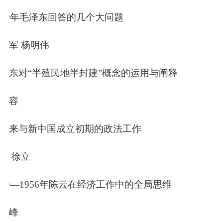
49
年毛泽东回答的几个大问题
红军 杨明伟
泽东对“半殖民地半封建”概念的运用与阐释
张容
恩来与新中国成立初期的政法工作
松 徐立
49
—
1956
年陈云在经济工作中的全局思维
云峰