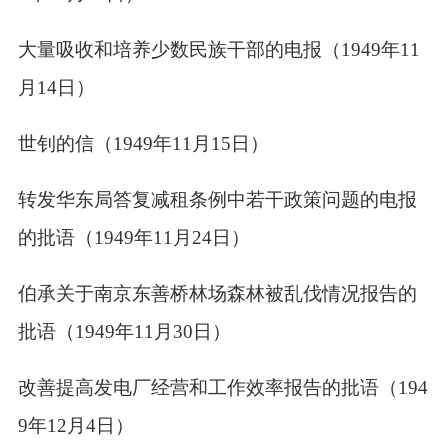
于大量吸收和培养少数民族干部的电报（
1949
年
11
月
14
日）
周世钊的信（
1949
年
11
月
15
日）
央转发华东局答复减租条例中若干政策问题的电报
的批语（
1949
年
11
月
24
日）
刘伯承关于南京东善桥林场森林被乱伐情况报告的
批语（
1949
年
11
月
30
日）
于改善提高发电厂经营和工作效率报告的批语（
194
9
年
12
月
4
日）