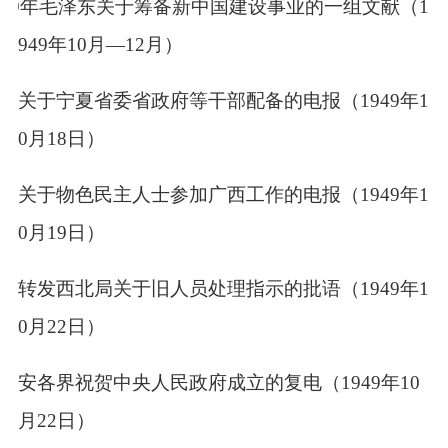
49
年毛泽东关于筹备新中国建设事业的一组文献（
1
949
年
10
月—
12
月）
央关于宁夏省委省政府等干部配备的电报（
1949
年
1
0
月
18
日）
央关于物色民主人士参加广西工作的电报（
1949
年
1
0
月
19
日）
央转发西北局关于旧人员处理指示的批语（
1949
年
1
0
月
22
日）
延安各界祝贺中央人民政府成立的复电（
1949
年
10
月
22
日）