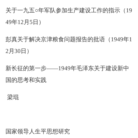
委关于一九五○年军队参加生产建设工作的指示（
19
49
年
12
月
5
日）
意彭真关于解决京津粮食问题报告的批语（
1949
年
1
2
月
30
日）
好新长征的第一步——
1949
年毛泽东关于建设新中
国的思考和实践
栋 梁琨
和国家领导人生平思想研究