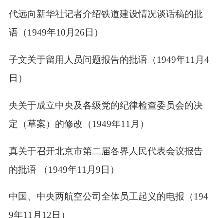
滕代远向新华社记者介绍铁道建设情况谈话稿的批
语（
1949
年
10
月
26
日）
安子文关于留用人员问题报告的批语（
1949
年
11
月
4
日）
中央关于成立中央及各级党的纪律检查委员会的决
定（草案）的修改（
1949
年
11
月）
彭真关于召开北京市第二届各界人民代表会议报告
的批语 （
1949
年
11
月
9
日）
贺中国、中央两航空公司全体员工起义的电报（
194
9
年
11
月
12
日）