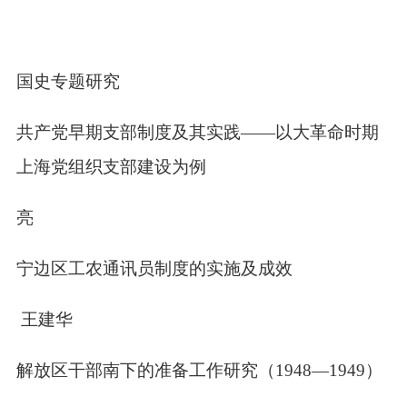
史国史专题研究
国共产党早期支部制度及其实践——以大革命时期
上海党组织支部建设为例
仰亮
甘宁边区工农通讯员制度的实施及成效
棵 王建华
北解放区干部南下的准备工作研究（
1948
—
1949
）