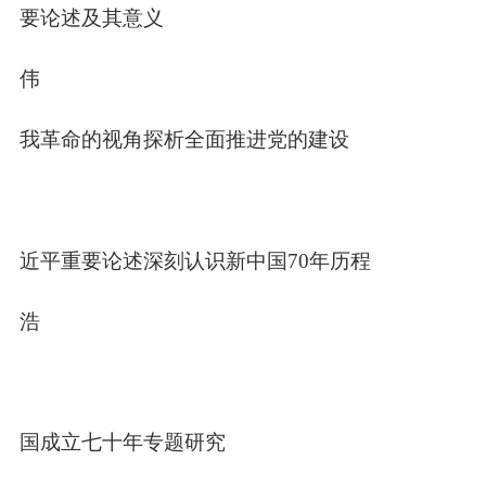
要论述及其意义
晓伟
自我革命的视角探析全面推进党的建设
伟
习近平重要论述深刻认识新中国
70
年历程
丛浩
中国成立七十年专题研究