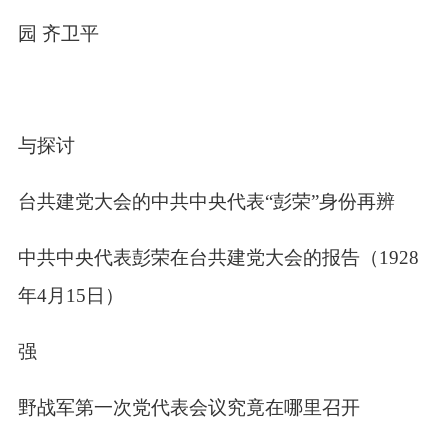
可园 齐卫平
订与探讨
导台共建党大会的中共中央代表“彭荣”身份再辨
：中共中央代表彭荣在台共建党大会的报告（
1928
年
4
月
15
日）
帮强
北野战军第一次党代表会议究竟在哪里召开