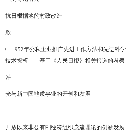
蒙抗日根据地的村政改造
朋欣
49
—
1952
年公私企业推广先进工作方法和先进科学
技术探析——基于《人民日报》相关报道的考察
丽萍
四光与新中国地质事业的开创和发展
群
革开放以来非公有制经济组织党建理论的创新发展