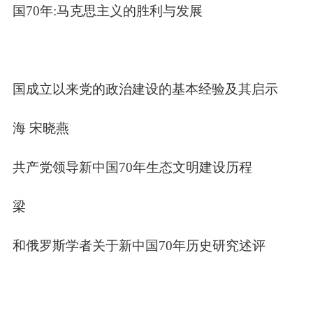
中国
70
年
:
马克思主义的胜利与发展
力
中国成立以来党的政治建设的基本经验及其启示
士海 宋晓燕
国共产党领导新中国
70
年生态文明建设历程
承梁
联和俄罗斯学者关于新中国
70
年历史研究述评
鹤