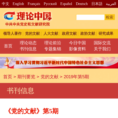
中文
English
Français
Pусский
Español
Deutsch
日本語
العربية
检索
领导人著作
党的文献
人大文献
政府文献
政协文献
研究成果
理论动态
理论前沿
今日中国
国际交流
首页
书刊信息
专题集锦
影像资料
关于我们
首页
>
期刊要览
>
党的文献
>
2019年第5期
书刊信息
《党的文献》第5期