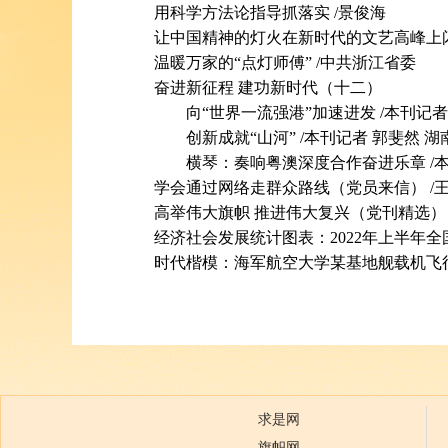
用科学方法论指导抓落实
/景俊海
让中国精神的灯火在新时代的文艺高峰上
温暖万家的“点灯师傅”
/中共浙江省委
奋进新征程 建功新时代（十二）
向“世界一流强港”加速进发
/本刊记者
创新成就“山河”
/本刊记者 郭斐然 湖
横琴：奏响粤澳深度合作奋进乐章
/
学会通过网络走群众路线（党员来信）
/
高举伟大旗帜 推进伟大复兴（党刊精选）
经济社会发展统计图表：2022年上半年
时代楷模：海军航空大学某基地舰载机飞
求是网
旗帜网