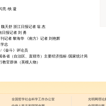
闪亮
/铁 凝
 魏天舒 浙江日报记者 翁 杰
南日报记者 刘 勇
本刊记者 黎海华 《南方》记者 刘艳辉
王学志
/《奋斗》评论员
全国各省（自治区、直辖市）主要经济指标
/国家统计局
行教官群体（英模人物）
全国哲学社会科学工作办公室
光明网理论
中华人民共和国国史网
中国理论网