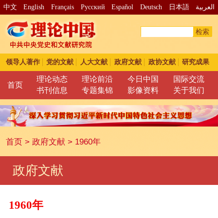
中文
English
Français
Pусский
Español
Deutsch
日本語
العربية
检索
领导人著作
党的文献
人大文献
政府文献
政协文献
研究成果
理论动态
理论前沿
今日中国
国际交流
首页
书刊信息
专题集锦
影像资料
关于我们
首页
>
政府文献
>
1960年
政府文献
1960年