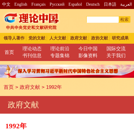
中文
English
Français
Pусский
Español
Deutsch
日本語
العربية
检索
领导人著作
党的文献
人大文献
政府文献
政协文献
研究成果
理论动态
理论前沿
今日中国
国际交流
首页
书刊信息
专题集锦
影像资料
关于我们
首页
>
政府文献
>
1992年
政府文献
1992年