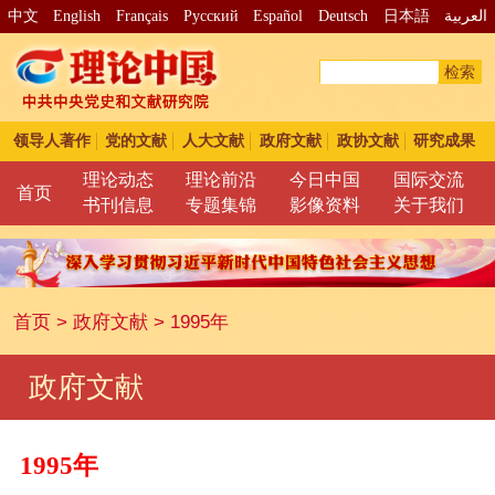
中文
English
Français
Pусский
Español
Deutsch
日本語
العربية
检索
领导人著作
党的文献
人大文献
政府文献
政协文献
研究成果
理论动态
理论前沿
今日中国
国际交流
首页
书刊信息
专题集锦
影像资料
关于我们
首页
>
政府文献
>
1995年
政府文献
1995年